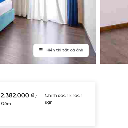
Hiển thị tất cả ảnh
2.382.000
₫
Chính sách khách
/
sạn
Đêm