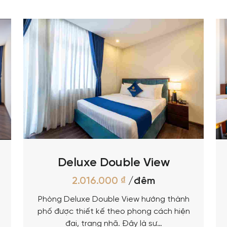
Deluxe Double View
2.016.000
₫
/đêm
Phòng Deluxe Double View hướng thành
phố được thiết kế theo phong cách hiện
đại, trang nhã. Đây là sự…